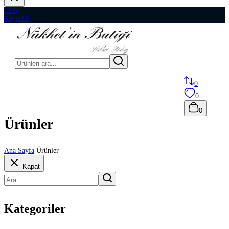
Giriş
Kayıt Ol
0
0
0
Ürünler
Ana Sayfa
Ürünler
Kapat
Kategoriler