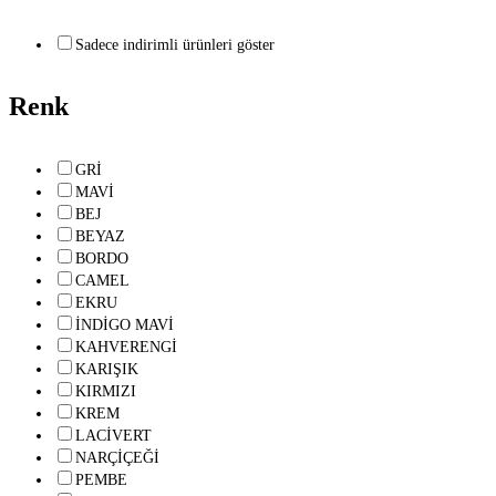
Sadece indirimli ürünleri göster
Renk
GRİ
MAVİ
BEJ
BEYAZ
BORDO
CAMEL
EKRU
İNDİGO MAVİ
KAHVERENGİ
KARIŞIK
KIRMIZI
KREM
LACİVERT
NARÇİÇEĞİ
PEMBE