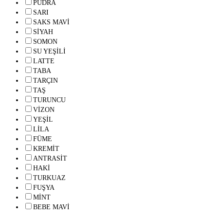
PUDRA
SARI
SAKS MAVİ
SİYAH
SOMON
SU YEŞİLİ
LATTE
TABA
TARÇIN
TAŞ
TURUNCU
VİZON
YEŞİL
LİLA
FÜME
KREMİT
ANTRASİT
HAKİ
TURKUAZ
FUŞYA
MİNT
BEBE MAVİ