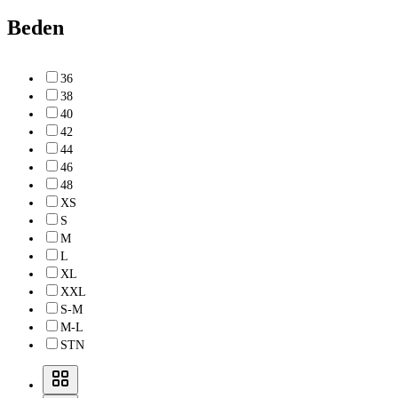
Beden
36
38
40
42
44
46
48
XS
S
M
L
XL
XXL
S-M
M-L
STN