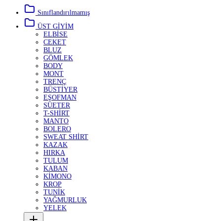
Sınıflandırılmamış
ÜST GİYİM
ELBİSE
CEKET
BLUZ
GÖMLEK
BODY
MONT
TRENÇ
BÜSTİYER
EŞOFMAN
SÜETER
T-SHİRT
MANTO
BOLERO
SWEAT SHİRT
KAZAK
HIRKA
TULUM
KABAN
KİMONO
KROP
TUNİK
YAĞMURLUK
YELEK