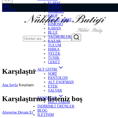
ELBİSE
Giriş
T-SHİRT
Kayıt Ol
GÖMLEK
KROP
SWEAT SHİRT
KİMONO
KABAN
BLUZ
YAĞMURLUK
KAZAK
TULUM
HIRKA
YELEK
TUNİK
CEKET
Karşılaştır
ALT GİYİM
ŞORT
PANTOLON
ALT EŞOFMAN
Ana Sayfa
Karşılaştır
ETEK
ŞALVAR
Karşılaştırma listeniz boş
TAKIMLAR
İKİLİ TAKIM
İNDİRİMLİ ÜRÜNLER
BLOG
Alışverişe Devam Et
İLETİŞİM