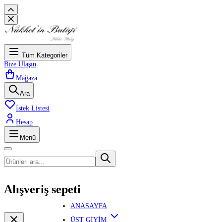
Tüm Kategoriler
Bize Ulaşın
Mağaza
Ara
İstek Listesi
Hesap
Menü
Alışveriş sepeti
ANASAYFA
ÜST GİYİM