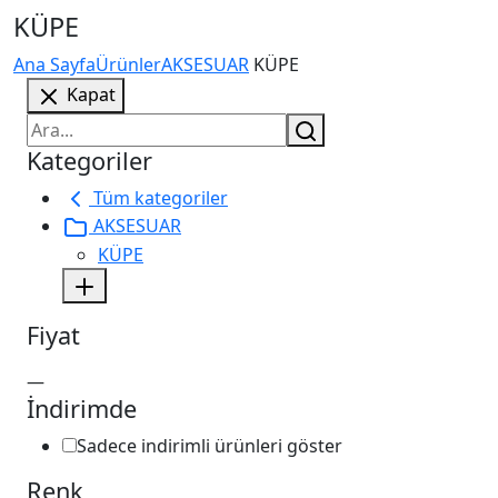
KÜPE
Ana Sayfa
Ürünler
AKSESUAR
KÜPE
Kapat
Kategoriler
Tüm kategoriler
AKSESUAR
KÜPE
Fiyat
—
İndirimde
Sadece indirimli ürünleri göster
Renk