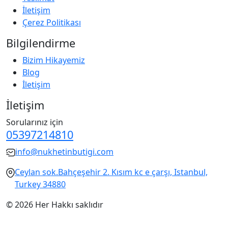
İletişim
Çerez Politikası
Bilgilendirme
Bizim Hikayemiz
Blog
İletişim
İletişim
Sorularınız için
05397214810
info@nukhetinbutigi.com
Ceylan sok.Bahçeşehir 2. Kısım kc e çarşı, Istanbul,
Turkey 34880
© 2026 Her Hakkı saklıdır