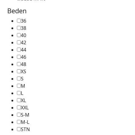
Beden
36
38
40
42
44
46
48
XS
S
M
L
XL
XXL
S-M
M-L
STN