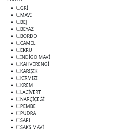
GRİ
MAVİ
BEJ
BEYAZ
BORDO
CAMEL
EKRU
İNDİGO MAVİ
KAHVERENGİ
KARIŞIK
KIRMIZI
KREM
LACİVERT
NARÇİÇEĞİ
PEMBE
PUDRA
SARI
SAKS MAVİ