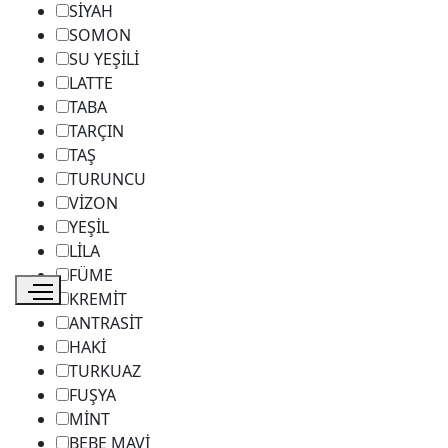
SİYAH
SOMON
SU YEŞİLİ
LATTE
TABA
TARÇIN
TAŞ
TURUNCU
VİZON
YEŞİL
LİLA
FÜME
KREMİT
ANTRASİT
HAKİ
TURKUAZ
FUŞYA
MİNT
BEBE MAVİ