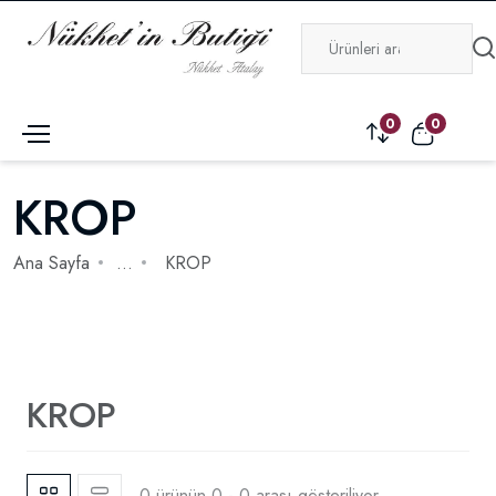
0
0
KROP
Ana Sayfa
...
KROP
KROP
0 ürünün 0 - 0 arası gösteriliyor