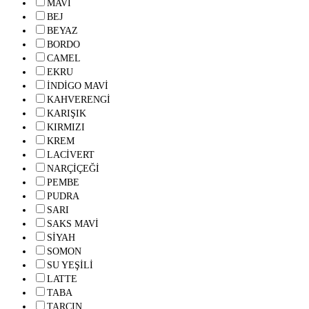
MAVİ
BEJ
BEYAZ
BORDO
CAMEL
EKRU
İNDİGO MAVİ
KAHVERENGİ
KARIŞIK
KIRMIZI
KREM
LACİVERT
NARÇİÇEĞİ
PEMBE
PUDRA
SARI
SAKS MAVİ
SİYAH
SOMON
SU YEŞİLİ
LATTE
TABA
TARÇIN