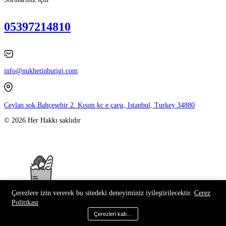
05397214810
info@nukhetinbutigi.com
Ceylan sok.Bahçeşehir 2. Kısım kc e çarşı, Istanbul, Turkey 34880
© 2026 Her Hakkı saklıdır
Çerezlere izin vererek bu sitedeki deneyiminiz iyileştirilecektir.
Çerez
Politikası
Çerezleri kabul et