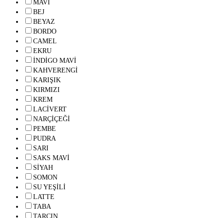
MAVİ
BEJ
BEYAZ
BORDO
CAMEL
EKRU
İNDİGO MAVİ
KAHVERENGİ
KARIŞIK
KIRMIZI
KREM
LACİVERT
NARÇİÇEĞİ
PEMBE
PUDRA
SARI
SAKS MAVİ
SİYAH
SOMON
SU YEŞİLİ
LATTE
TABA
TARÇIN