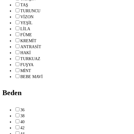
TAŞ
TURUNCU
VİZON
YEŞİL
LİLA
FÜME
KREMİT
ANTRASİT
HAKİ
TURKUAZ
FUŞYA
MİNT
BEBE MAVİ
Beden
36
38
40
42
44