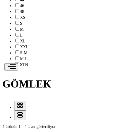
46
48
XS
S
M
L
XL
XXL
S-M
M-L
STN
GÖMLEK
4 ürünün 1 - 4 arası gösteriliyor