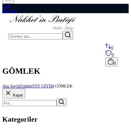
Giriş
Kayıt Ol
0
0
0
GÖMLEK
Ana Sayfa
Ürünler
ÜST GİYİM
GÖMLEK
Kapat
Kategoriler