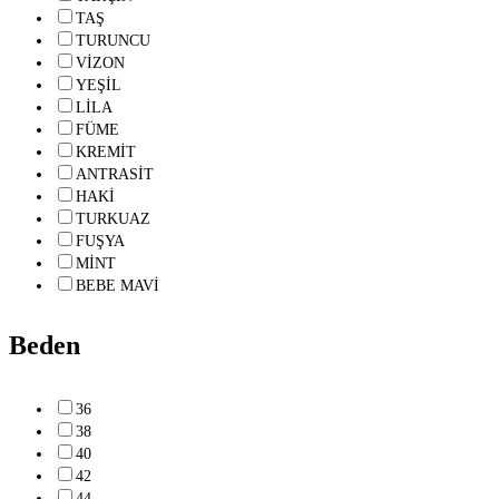
TAŞ
TURUNCU
VİZON
YEŞİL
LİLA
FÜME
KREMİT
ANTRASİT
HAKİ
TURKUAZ
FUŞYA
MİNT
BEBE MAVİ
Beden
36
38
40
42
44