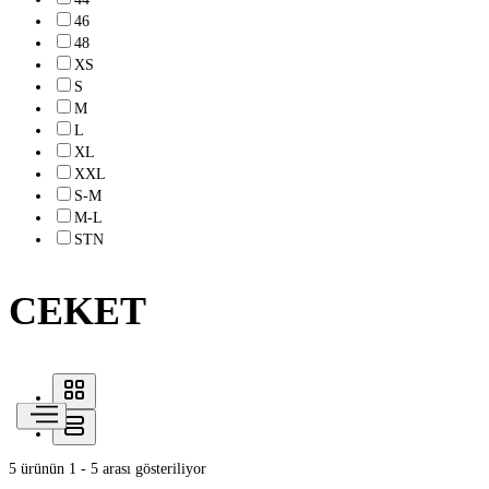
46
48
XS
S
M
L
XL
XXL
S-M
M-L
STN
CEKET
5 ürünün 1 - 5 arası gösteriliyor