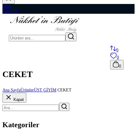
Giriş
Kayıt Ol
0
0
0
CEKET
Ana Sayfa
Ürünler
ÜST GİYİM
CEKET
Kapat
Kategoriler