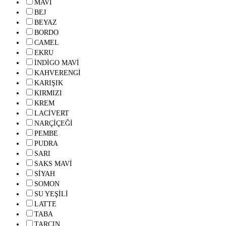
MAVİ
BEJ
BEYAZ
BORDO
CAMEL
EKRU
İNDİGO MAVİ
KAHVERENGİ
KARIŞIK
KIRMIZI
KREM
LACİVERT
NARÇİÇEĞİ
PEMBE
PUDRA
SARI
SAKS MAVİ
SİYAH
SOMON
SU YEŞİLİ
LATTE
TABA
TARÇIN