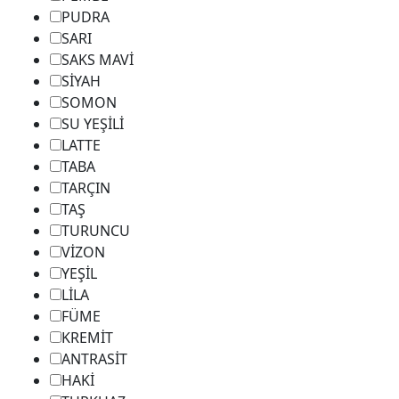
PUDRA
SARI
SAKS MAVİ
SİYAH
SOMON
SU YEŞİLİ
LATTE
TABA
TARÇIN
TAŞ
TURUNCU
VİZON
YEŞİL
LİLA
FÜME
KREMİT
ANTRASİT
HAKİ