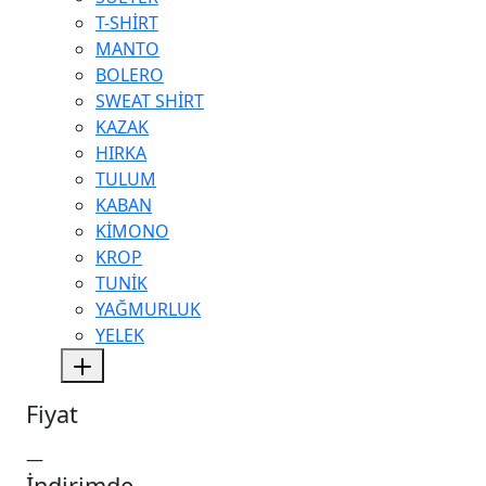
T-SHİRT
MANTO
BOLERO
SWEAT SHİRT
KAZAK
HIRKA
TULUM
KABAN
KİMONO
KROP
TUNİK
YAĞMURLUK
YELEK
Fiyat
—
İndirimde