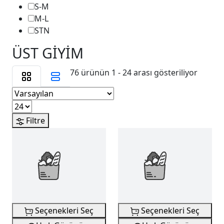
S-M
M-L
STN
ÜST GİYİM
76 ürünün 1 - 24 arası gösteriliyor
Filtre
Seçenekleri Seç
Seçenekleri Seç