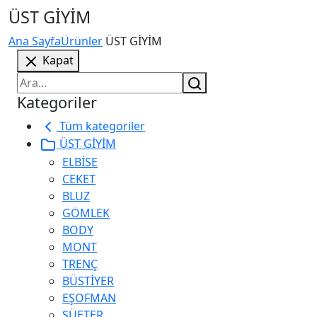
ÜST GİYİM
Ana Sayfa
Ürünler
ÜST GİYİM
Kapat
Kategoriler
Tüm kategoriler
ÜST GİYİM
ELBİSE
CEKET
BLUZ
GÖMLEK
BODY
MONT
TRENÇ
BÜSTİYER
EŞOFMAN
SÜETER