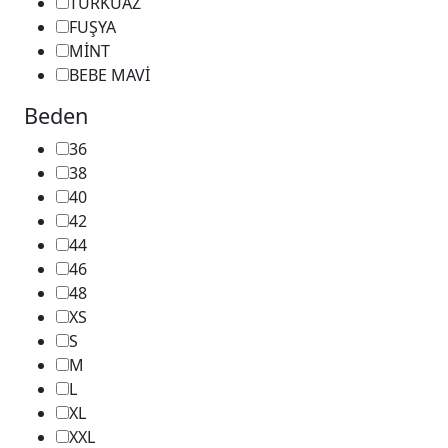
TURKUAZ
FUŞYA
MİNT
BEBE MAVİ
Beden
36
38
40
42
44
46
48
XS
S
M
L
XL
XXL