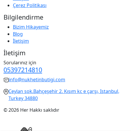
Çerez Politikası
Bilgilendirme
Bizim Hikayemiz
Blog
İletişim
İletişim
Sorularınız için
05397214810
info@nukhetinbutigi.com
Ceylan sok.Bahçeşehir 2. Kısım kc e çarşı, Istanbul,
Turkey 34880
© 2026 Her Hakkı saklıdır