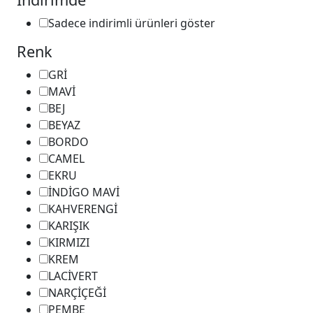
Sadece indirimli ürünleri göster
Renk
GRİ
MAVİ
BEJ
BEYAZ
BORDO
CAMEL
EKRU
İNDİGO MAVİ
KAHVERENGİ
KARIŞIK
KIRMIZI
KREM
LACİVERT
NARÇİÇEĞİ
PEMBE