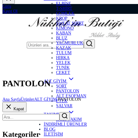
ELBİSE
Giriş
T-SHİRT
Kayıt Ol
GÖMLEK
KROP
SWEAT SHİRT
KİMONO
KABAN
BLUZ
YAĞMURLUK
KAZAK
TULUM
HIRKA
YELEK
TUNİK
CEKET
PANTOLON
ALT GİYİM
ŞORT
PANTOLON
ALT EŞOFMAN
Ana Sayfa
Ürünler
ALT GİYİM
PANTOLON
ETEK
ŞALVAR
Kapat
TAKIMLAR
İKİLİ TAKIM
İNDİRİMLİ ÜRÜNLER
BLOG
Kategoriler
İLETİŞİM