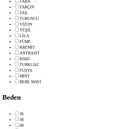
TABA
TARÇIN
TAŞ
TURUNCU
VİZON
YEŞİL
LİLA
FÜME
KREMİT
ANTRASİT
HAKİ
TURKUAZ
FUŞYA
MİNT
BEBE MAVİ
Beden
36
38
40