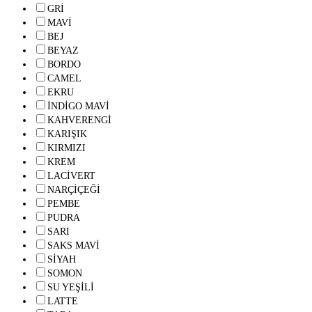
GRİ
MAVİ
BEJ
BEYAZ
BORDO
CAMEL
EKRU
İNDİGO MAVİ
KAHVERENGİ
KARIŞIK
KIRMIZI
KREM
LACİVERT
NARÇİÇEĞİ
PEMBE
PUDRA
SARI
SAKS MAVİ
SİYAH
SOMON
SU YEŞİLİ
LATTE