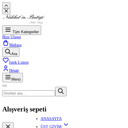
Tüm Kategoriler
Bize Ulaşın
Mağaza
Ara
İstek Listesi
Hesap
Menü
Alışveriş sepeti
ANASAYFA
ÜST GİYİM