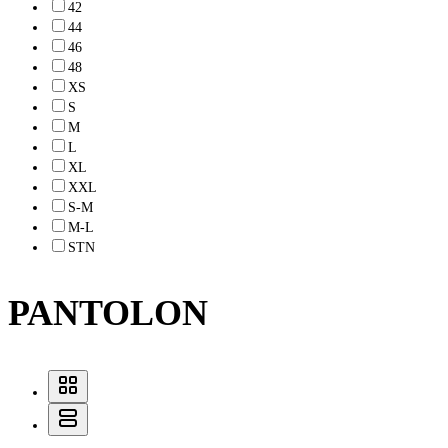
42
44
46
48
XS
S
M
L
XL
XXL
S-M
M-L
STN
PANTOLON