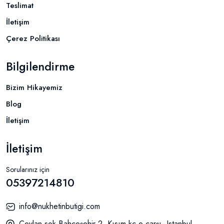
Teslimat
İletişim
Çerez Politikası
Bilgilendirme
Bizim Hikayemiz
Blog
İletişim
İletişim
Sorularınız için
05397214810
info@nukhetinbutigi.com
Ceylan sok.Bahçeşehir 2. Kısım kc e çarşı, Istanbul,