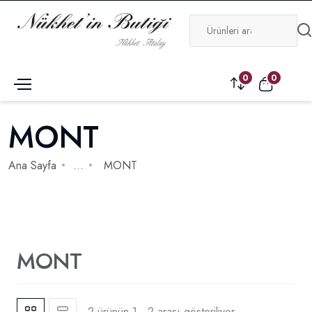
0
0
MONT
Ana Sayfa
...
MONT
MONT
2 ürünün 1 - 2 arası gösteriliyor