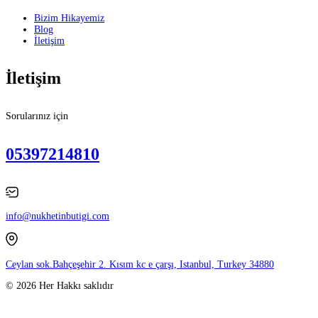
Bizim Hikayemiz
Blog
İletişim
İletişim
Sorularınız için
05397214810
info@nukhetinbutigi.com
Ceylan sok.Bahçeşehir 2. Kısım kc e çarşı, Istanbul, Turkey 34880
© 2026 Her Hakkı saklıdır