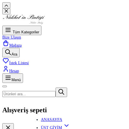
Tüm Kategoriler
Bize Ulaşın
Mağaza
Ara
İstek Listesi
Hesap
Menü
Alışveriş sepeti
ANASAYFA
ÜST GİYİM