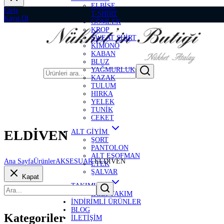
ELBİSE
Giriş
T-SHİRT
Kayıt Ol
GÖMLEK
KROP
SWEAT SHİRT
KİMONO
KABAN
BLUZ
YAĞMURLUK
KAZAK
TULUM
HIRKA
YELEK
TUNİK
CEKET
ELDİVEN
ALT GİYİM
ŞORT
PANTOLON
ALT EŞOFMAN
Ana Sayfa
Ürünler
AKSESUAR
ELDİVEN
ETEK
ŞALVAR
Kapat
TAKIMLAR
İKİLİ TAKIM
İNDİRİMLİ ÜRÜNLER
BLOG
Kategoriler
İLETİŞİM