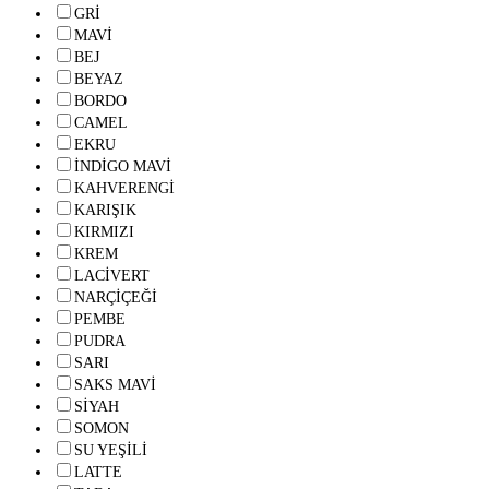
GRİ
MAVİ
BEJ
BEYAZ
BORDO
CAMEL
EKRU
İNDİGO MAVİ
KAHVERENGİ
KARIŞIK
KIRMIZI
KREM
LACİVERT
NARÇİÇEĞİ
PEMBE
PUDRA
SARI
SAKS MAVİ
SİYAH
SOMON
SU YEŞİLİ
LATTE