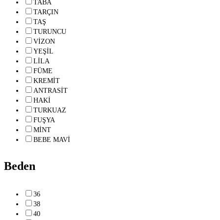
TABA
TARÇIN
TAŞ
TURUNCU
VİZON
YEŞİL
LİLA
FÜME
KREMİT
ANTRASİT
HAKİ
TURKUAZ
FUŞYA
MİNT
BEBE MAVİ
Beden
36
38
40