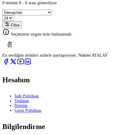
0 ürünün 0 - 0 arası gösteriliyor
Filtre
Seçiminize uygun ürün bulunamadı.
En sevdiğim ürünleri sizlerle paylaşıyorum. Nükhet ATALAY
Hesabım
İade Politikası
Teslimat
İletişim
Çerez Politikası
Bilgilendirme