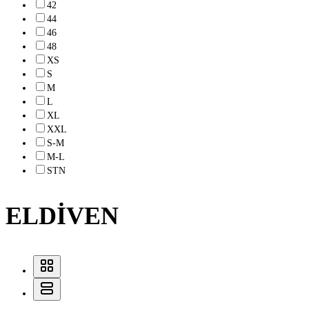
42
44
46
48
XS
S
M
L
XL
XXL
S-M
M-L
STN
ELDİVEN