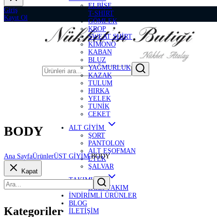
ELBİSE
Giriş
T-SHİRT
Kayıt Ol
GÖMLEK
KROP
SWEAT SHİRT
KİMONO
KABAN
BLUZ
YAĞMURLUK
KAZAK
TULUM
HIRKA
YELEK
TUNİK
CEKET
BODY
ALT GİYİM
ŞORT
PANTOLON
ALT EŞOFMAN
Ana Sayfa
Ürünler
ÜST GİYİM
BODY
ETEK
ŞALVAR
Kapat
TAKIMLAR
İKİLİ TAKIM
İNDİRİMLİ ÜRÜNLER
BLOG
Kategoriler
İLETİŞİM