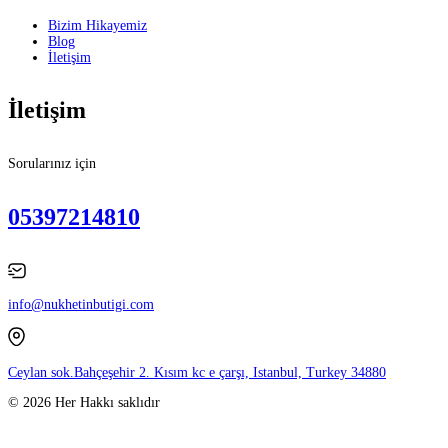
Bizim Hikayemiz
Blog
İletişim
İletişim
Sorularınız için
05397214810
info@nukhetinbutigi.com
Ceylan sok.Bahçeşehir 2. Kısım kc e çarşı, Istanbul, Turkey 34880
© 2026 Her Hakkı saklıdır