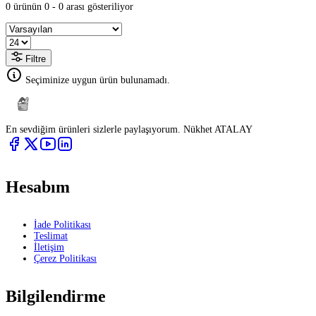
0 ürünün 0 - 0 arası gösteriliyor
Filtre
Seçiminize uygun ürün bulunamadı.
En sevdiğim ürünleri sizlerle paylaşıyorum. Nükhet ATALAY
Hesabım
İade Politikası
Teslimat
İletişim
Çerez Politikası
Bilgilendirme