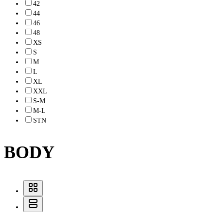
42
44
46
48
XS
S
M
L
XL
XXL
S-M
M-L
STN
BODY