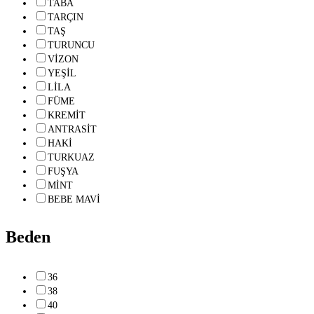
TABA
TARÇIN
TAŞ
TURUNCU
VİZON
YEŞİL
LİLA
FÜME
KREMİT
ANTRASİT
HAKİ
TURKUAZ
FUŞYA
MİNT
BEBE MAVİ
Beden
36
38
40