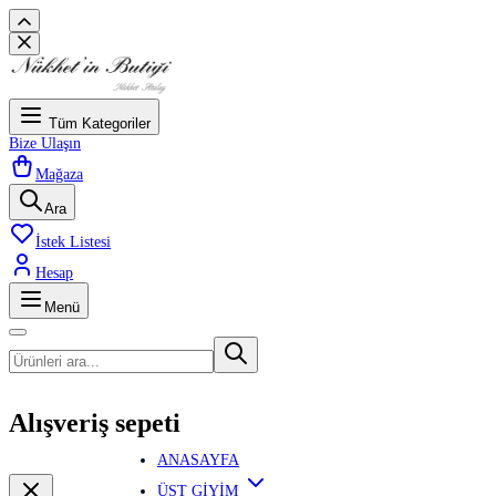
Tüm Kategoriler
Bize Ulaşın
Mağaza
Ara
İstek Listesi
Hesap
Menü
Alışveriş sepeti
ANASAYFA
ÜST GİYİM