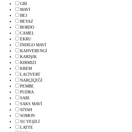
GRİ
MAVİ
BEJ
BEYAZ
BORDO
CAMEL
EKRU
İNDİGO MAVİ
KAHVERENGİ
KARIŞIK
KIRMIZI
KREM
LACİVERT
NARÇİÇEĞİ
PEMBE
PUDRA
SARI
SAKS MAVİ
SİYAH
SOMON
SU YEŞİLİ
LATTE