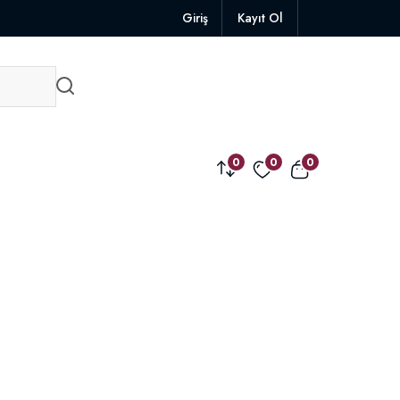
Giriş
Kayıt Ol
0
0
0