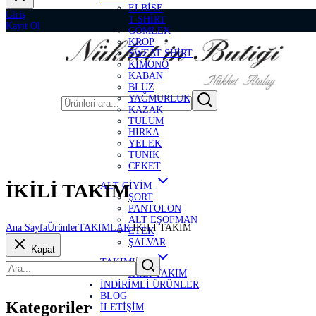
ELBİSE
Giriş
T-SHİRT
Kayıt Ol
GÖMLEK
KROP
SWEAT SHİRT
KİMONO
KABAN
BLUZ
YAĞMURLUK
KAZAK
TULUM
HIRKA
YELEK
TUNİK
CEKET
İKİLİ TAKIM
ALT GİYİM
ŞORT
PANTOLON
ALT EŞOFMAN
Ana Sayfa
Ürünler
TAKIMLAR
İKİLİ TAKIM
ETEK
ŞALVAR
Kapat
TAKIMLAR
İKİLİ TAKIM
İNDİRİMLİ ÜRÜNLER
BLOG
Kategoriler
İLETİŞİM