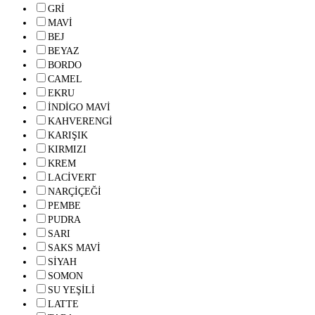
GRİ
MAVİ
BEJ
BEYAZ
BORDO
CAMEL
EKRU
İNDİGO MAVİ
KAHVERENGİ
KARIŞIK
KIRMIZI
KREM
LACİVERT
NARÇİÇEĞİ
PEMBE
PUDRA
SARI
SAKS MAVİ
SİYAH
SOMON
SU YEŞİLİ
LATTE