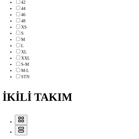
42
44
46
48
XS
S
M
L
XL
XXL
S-M
M-L
STN
İKİLİ TAKIM