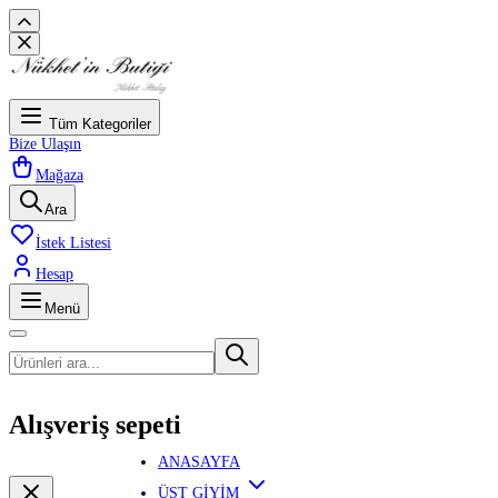
Tüm Kategoriler
Bize Ulaşın
Mağaza
Ara
İstek Listesi
Hesap
Menü
Alışveriş sepeti
ANASAYFA
ÜST GİYİM