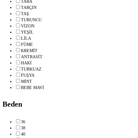
TABA
TARÇIN
TAŞ
TURUNCU
VİZON
YEŞİL
LİLA
FÜME
KREMİT
ANTRASİT
HAKİ
TURKUAZ
FUŞYA
MİNT
BEBE MAVİ
Beden
36
38
40