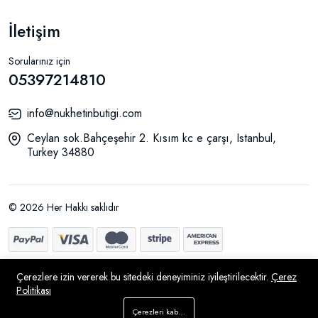
İletişim
Sorularınız için
05397214810
info@nukhetinbutigi.com
Ceylan sok.Bahçeşehir 2. Kısım kc e çarşı, Istanbul,
Turkey 34880
© 2026 Her Hakkı saklıdır
Çerezlere izin vererek bu sitedeki deneyiminiz iyileştirilecektir.
Çerez
Politikası
Sepete Ekle
Çerezleri kabul et
Hemen Al