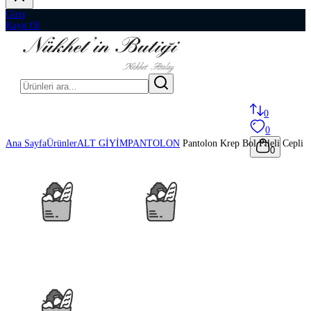
Giriş
Kayıt Ol
0
0
Ana Sayfa
Ürünler
ALT GİYİM
PANTOLON
Pantolon Krep Bol Pileli Cepli
0