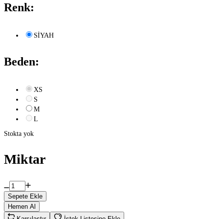
Renk:
SİYAH
Beden:
XS
S
M
L
Stokta yok
Miktar
Sepete Ekle
Hemen Al
Karşılaştır
İstek Listesine Ekle