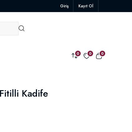
Giriş
Kayıt Ol
0
0
0
itilli Kadife