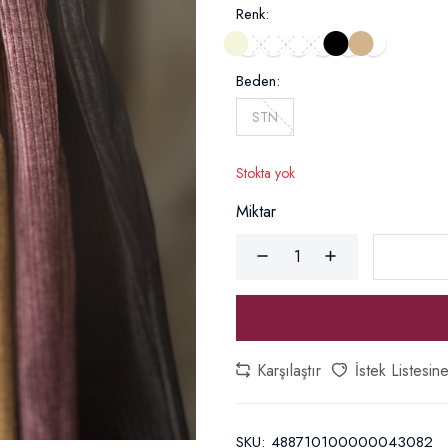
Renk:
Beden:
STN
Stokta yok
Miktar
Karşılaştır
İstek Listesin
SKU:
488710100000043082