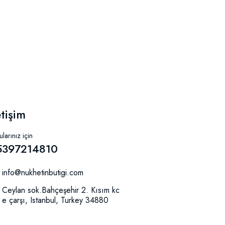
etişim
larınız için
5397214810
info@nukhetinbutigi.com
Ceylan sok.Bahçeşehir 2. Kısım kc
e çarşı, Istanbul, Turkey 34880