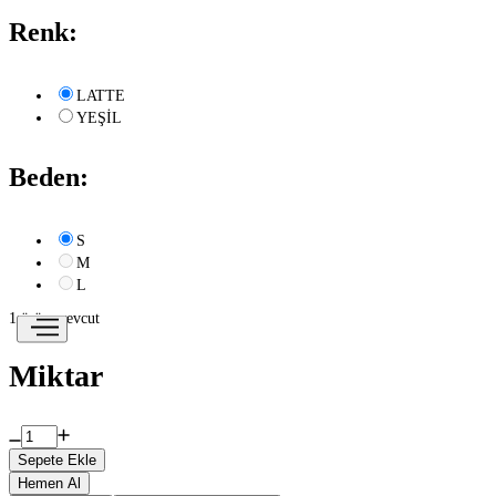
Renk:
LATTE
YEŞİL
Beden:
S
M
L
1 ürün mevcut
Miktar
Sepete Ekle
Hemen Al