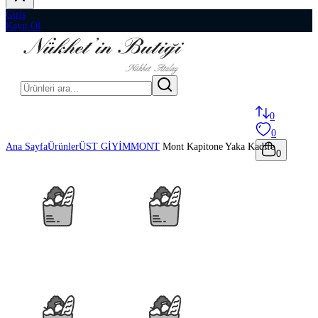
Giriş
Kayıt Ol
0
0
Ana Sayfa
Ürünler
ÜST GİYİM
MONT
Mont Kapitone Yaka Kadife
0