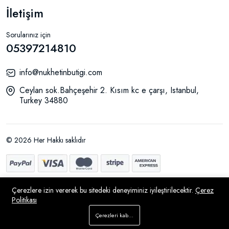
İletişim
Sorularınız için
05397214810
info@nukhetinbutigi.com
Ceylan sok.Bahçeşehir 2. Kısım kc e çarşı, Istanbul,
Turkey 34880
© 2026 Her Hakkı saklıdır
Çerezlere izin vererek bu sitedeki deneyiminiz iyileştirilecektir.
Çerez
Politikası
Sepete Ekle
Çerezleri kabul et
Hemen Al
Mağaza
Ara
İstek Listesi
Hesap
Menü