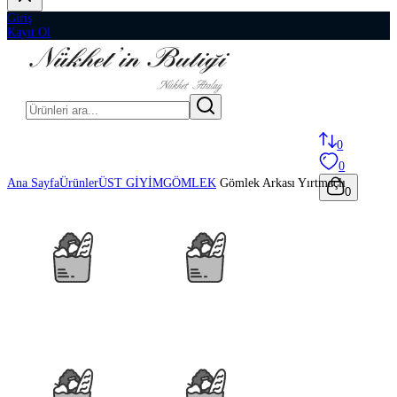
Giriş
Kayıt Ol
0
0
Ana Sayfa
Ürünler
ÜST GİYİM
GÖMLEK
Gömlek Arkası Yırtmaçlı
0