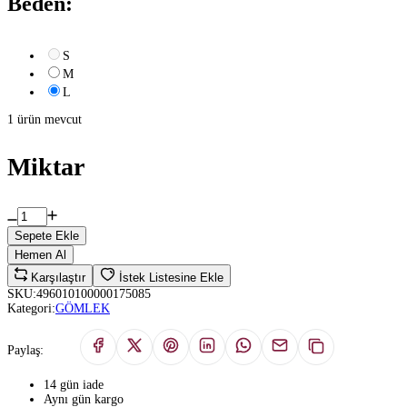
Beden:
S
M
L
1 ürün mevcut
Miktar
Sepete Ekle
Hemen Al
Karşılaştır
İstek Listesine Ekle
SKU:
496010100000175085
Kategori:
GÖMLEK
Paylaş:
14 gün iade
Aynı gün kargo