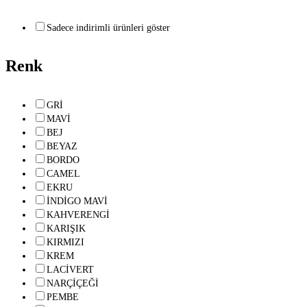
Sadece indirimli ürünleri göster
Renk
GRİ
MAVİ
BEJ
BEYAZ
BORDO
CAMEL
EKRU
İNDİGO MAVİ
KAHVERENGİ
KARIŞIK
KIRMIZI
KREM
LACİVERT
NARÇİÇEĞİ
PEMBE