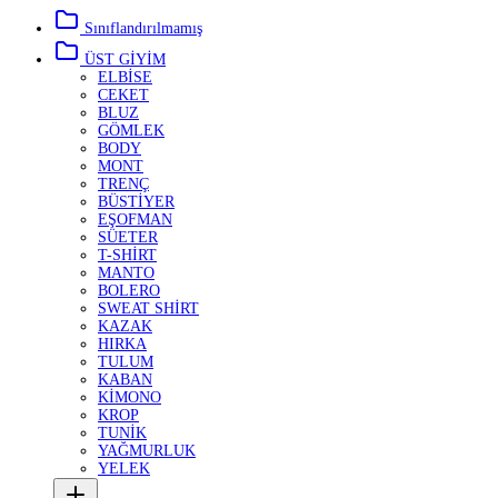
Sınıflandırılmamış
ÜST GİYİM
ELBİSE
CEKET
BLUZ
GÖMLEK
BODY
MONT
TRENÇ
BÜSTİYER
EŞOFMAN
SÜETER
T-SHİRT
MANTO
BOLERO
SWEAT SHİRT
KAZAK
HIRKA
TULUM
KABAN
KİMONO
KROP
TUNİK
YAĞMURLUK
YELEK