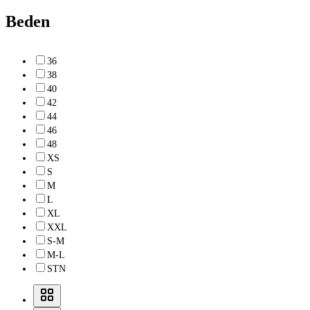
Beden
36
38
40
42
44
46
48
XS
S
M
L
XL
XXL
S-M
M-L
STN