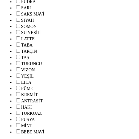
PUDRA
SARI
SAKS MAVİ
SİYAH
SOMON
SU YEŞİLİ
LATTE
TABA
TARÇIN
TAŞ
TURUNCU
VİZON
YEŞİL
LİLA
FÜME
KREMİT
ANTRASİT
HAKİ
TURKUAZ
FUŞYA
MİNT
BEBE MAVİ