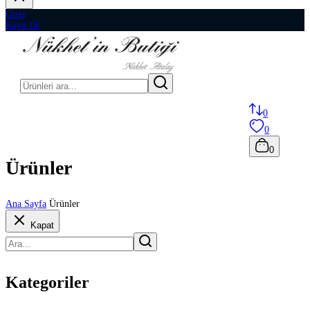
Giriş
Kayıt Ol
0
0
0
Ürünler
Ana Sayfa
Ürünler
Kapat
Kategoriler