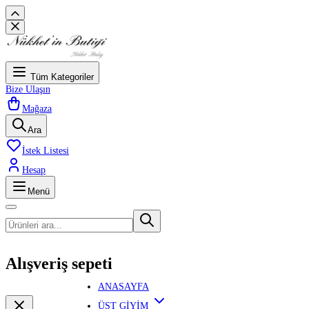
Tüm Kategoriler
Bize Ulaşın
Mağaza
Ara
İstek Listesi
Hesap
Menü
Alışveriş sepeti
ANASAYFA
ÜST GİYİM