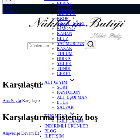
ELBİSE
Giriş
T-SHİRT
Kayıt Ol
GÖMLEK
KROP
SWEAT SHİRT
KİMONO
KABAN
BLUZ
YAĞMURLUK
KAZAK
TULUM
HIRKA
YELEK
TUNİK
CEKET
Karşılaştır
ALT GİYİM
ŞORT
PANTOLON
ALT EŞOFMAN
Ana Sayfa
Karşılaştır
ETEK
ŞALVAR
Karşılaştırma listeniz boş
TAKIMLAR
İKİLİ TAKIM
İNDİRİMLİ ÜRÜNLER
BLOG
Alışverişe Devam Et
İLETİŞİM