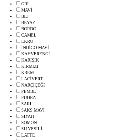
GRİ
MAVİ
BEJ
BEYAZ
BORDO
CAMEL
EKRU
İNDİGO MAVİ
KAHVERENGİ
KARIŞIK
KIRMIZI
KREM
LACİVERT
NARÇİÇEĞİ
PEMBE
PUDRA
SARI
SAKS MAVİ
SİYAH
SOMON
SU YEŞİLİ
LATTE