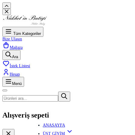
Tüm Kategoriler
Bize Ulaşın
Mağaza
Ara
İstek Listesi
Hesap
Menü
Alışveriş sepeti
ANASAYFA
ÜST GİYİM