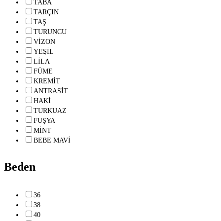
TABA
TARÇIN
TAŞ
TURUNCU
VİZON
YEŞİL
LİLA
FÜME
KREMİT
ANTRASİT
HAKİ
TURKUAZ
FUŞYA
MİNT
BEBE MAVİ
Beden
36
38
40