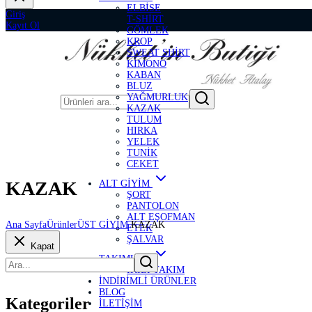
ELBİSE
Giriş
T-SHİRT
Kayıt Ol
GÖMLEK
KROP
SWEAT SHİRT
KİMONO
KABAN
BLUZ
YAĞMURLUK
KAZAK
TULUM
HIRKA
YELEK
TUNİK
CEKET
KAZAK
ALT GİYİM
ŞORT
PANTOLON
ALT EŞOFMAN
Ana Sayfa
Ürünler
ÜST GİYİM
KAZAK
ETEK
ŞALVAR
Kapat
TAKIMLAR
İKİLİ TAKIM
İNDİRİMLİ ÜRÜNLER
BLOG
Kategoriler
İLETİŞİM