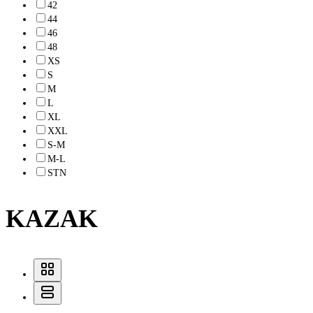
42
44
46
48
XS
S
M
L
XL
XXL
S-M
M-L
STN
KAZAK