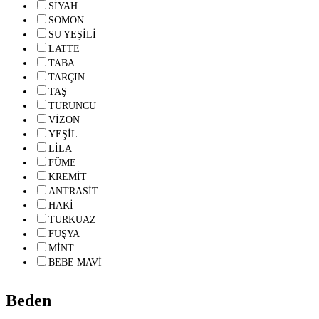
SİYAH
SOMON
SU YEŞİLİ
LATTE
TABA
TARÇIN
TAŞ
TURUNCU
VİZON
YEŞİL
LİLA
FÜME
KREMİT
ANTRASİT
HAKİ
TURKUAZ
FUŞYA
MİNT
BEBE MAVİ
Beden