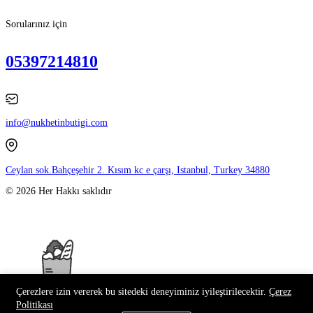
Sorularınız için
05397214810
info@nukhetinbutigi.com
Ceylan sok.Bahçeşehir 2. Kısım kc e çarşı, Istanbul, Turkey 34880
© 2026 Her Hakkı saklıdır
Çerezlere izin vererek bu sitedeki deneyiminiz iyileştirilecektir.
Çerez
Politikası