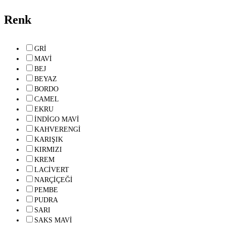
Renk
GRİ
MAVİ
BEJ
BEYAZ
BORDO
CAMEL
EKRU
İNDİGO MAVİ
KAHVERENGİ
KARIŞIK
KIRMIZI
KREM
LACİVERT
NARÇİÇEĞİ
PEMBE
PUDRA
SARI
SAKS MAVİ