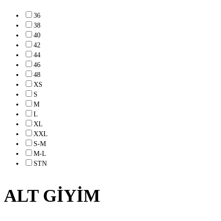
36
38
40
42
44
46
48
XS
S
M
L
XL
XXL
S-M
M-L
STN
ALT GİYİM