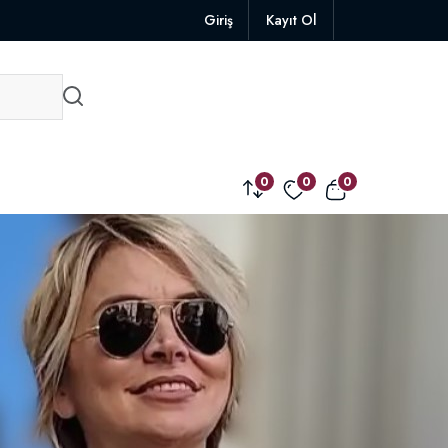
Giriş
Kayıt Ol
0
0
0