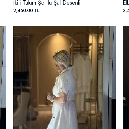
İkili Takım Şortlu Şal Desenli
El
2,450.00 TL
2,