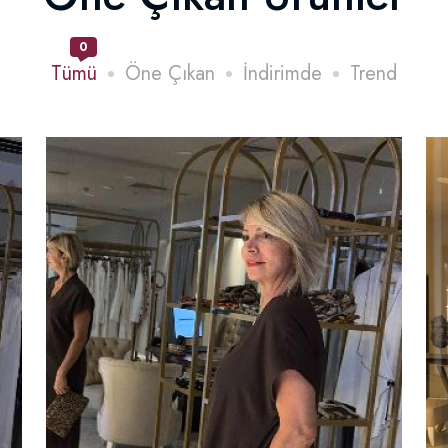
0
Tümü
Öne Çıkan
İndirimde
Trend