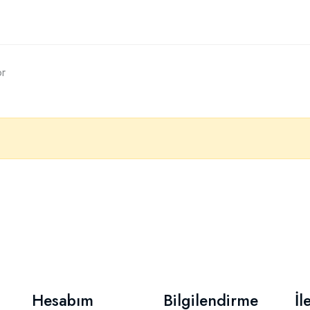
or
Hesabım
Bilgilendirme
İl