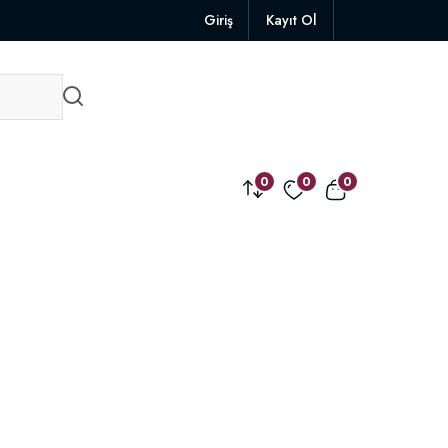
Giriş
Kayıt Ol
0
0
0