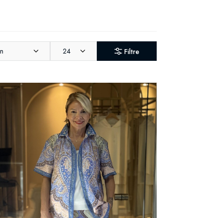
an
24
Filtre