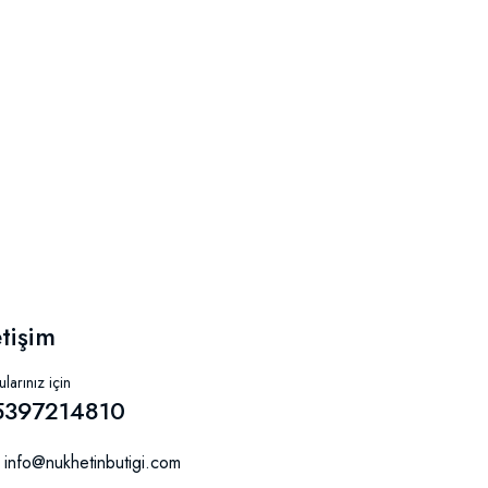
etişim
larınız için
5397214810
info@nukhetinbutigi.com