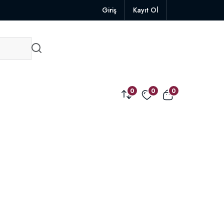
Giriş
Kayıt Ol
0
0
0