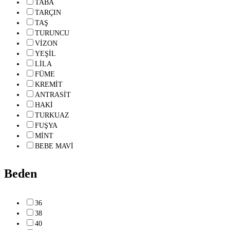
TABA
TARÇIN
TAŞ
TURUNCU
VİZON
YEŞİL
LİLA
FÜME
KREMİT
ANTRASİT
HAKİ
TURKUAZ
FUŞYA
MİNT
BEBE MAVİ
Beden
36
38
40