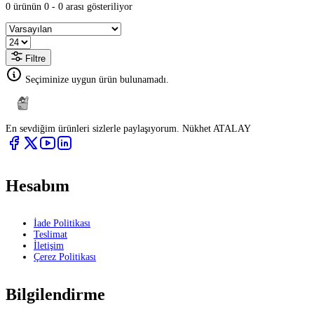
0 ürünün 0 - 0 arası gösteriliyor
Filtre
Seçiminize uygun ürün bulunamadı.
En sevdiğim ürünleri sizlerle paylaşıyorum. Nükhet ATALAY
Hesabım
İade Politikası
Teslimat
İletişim
Çerez Politikası
Bilgilendirme