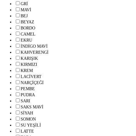
GRİ
MAVİ
BEJ
BEYAZ
BORDO
CAMEL
EKRU
İNDİGO MAVİ
KAHVERENGİ
KARIŞIK
KIRMIZI
KREM
LACİVERT
NARÇİÇEĞİ
PEMBE
PUDRA
SARI
SAKS MAVİ
SİYAH
SOMON
SU YEŞİLİ
LATTE