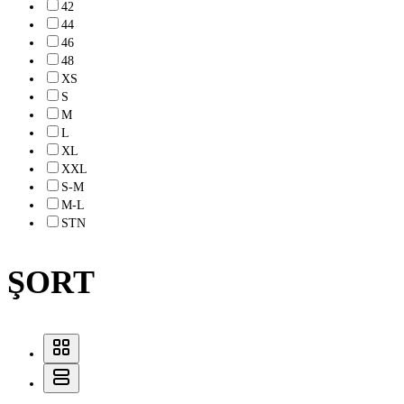
42
44
46
48
XS
S
M
L
XL
XXL
S-M
M-L
STN
ŞORT