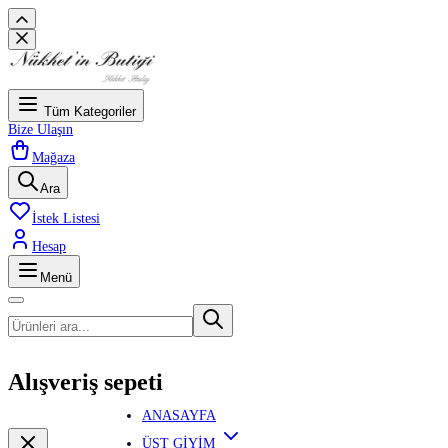
Tüm Kategoriler
Bize Ulaşın
Mağaza
Ara
İstek Listesi
Hesap
Menü
Alışveriş sepeti
ANASAYFA
ÜST GİYİM