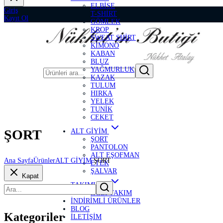
ELBİSE
Giriş
T-SHİRT
Kayıt Ol
GÖMLEK
KROP
SWEAT SHİRT
KİMONO
KABAN
BLUZ
YAĞMURLUK
KAZAK
TULUM
HIRKA
YELEK
TUNİK
CEKET
ŞORT
ALT GİYİM
ŞORT
PANTOLON
ALT EŞOFMAN
Ana Sayfa
Ürünler
ALT GİYİM
ŞORT
ETEK
ŞALVAR
Kapat
TAKIMLAR
İKİLİ TAKIM
İNDİRİMLİ ÜRÜNLER
BLOG
Kategoriler
İLETİŞİM