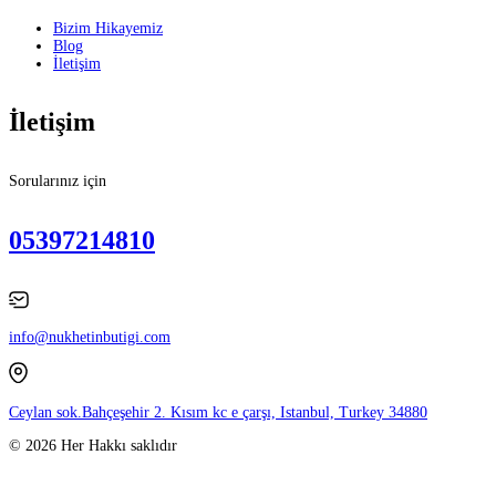
Bizim Hikayemiz
Blog
İletişim
İletişim
Sorularınız için
05397214810
info@nukhetinbutigi.com
Ceylan sok.Bahçeşehir 2. Kısım kc e çarşı, Istanbul, Turkey 34880
© 2026 Her Hakkı saklıdır