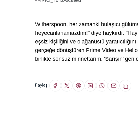
Witherspoon, her zamanki bulaşıcı gülümse
heyecanlanamazdım!" diye haykırdı. "Hayr
eşsiz kişiliğini ve olağanüstü yaratıcılığı
gerçeğe dönüştüren
Prime Video
ve Hello 
birlikte sonsuz minnettarım. 'Sarışın' geri
Paylaş: