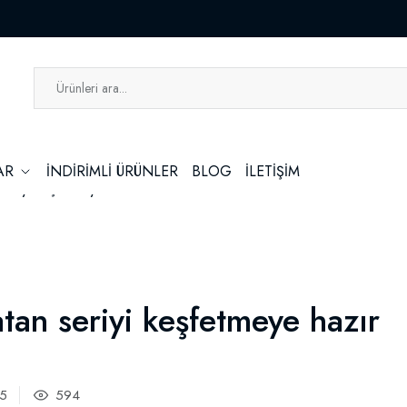
LAR
İNDİRİMLİ ÜRÜNLER
BLOG
İLETİŞİM
 seriyi keşfetmeye hazır mısınız?
atan seriyi keşfetmeye hazır
25
594