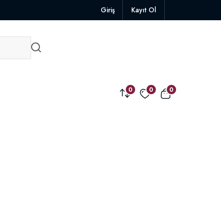
Giriş
Kayıt Ol
0
0
0