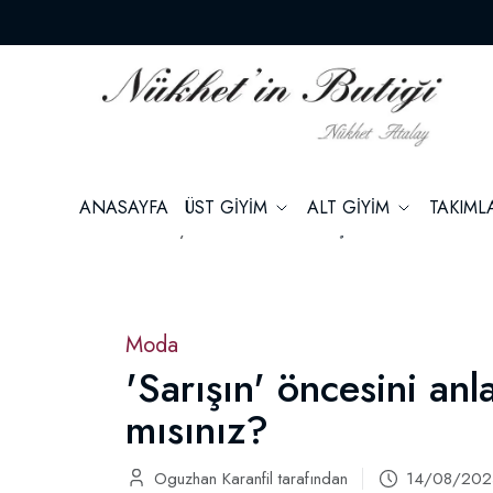
ANASAYFA
ÜST GİYİM
ALT GİYİM
TAKIM
Ana Sayfa
Moda
'Sarışın' öncesini anlatan
Moda
'Sarışın' öncesini anl
mısınız?
Oguzhan Karanfil tarafından
14/08/20