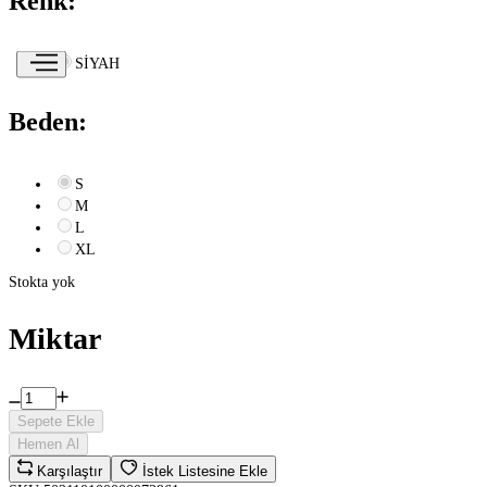
Renk:
SİYAH
Beden:
S
M
L
XL
Stokta yok
Miktar
Sepete Ekle
Hemen Al
Karşılaştır
İstek Listesine Ekle