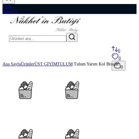
Giriş
Kayıt Ol
0
0
Ana Sayfa
Ürünler
ÜST GİYİM
TULUM
Tulum Yarım Kol Broşlu
0