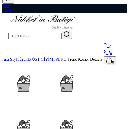
Giriş
Kayıt Ol
0
0
Ana Sayfa
Ürünler
ÜST GİYİM
TRENÇ
Trenc Kemer Detaylı
0