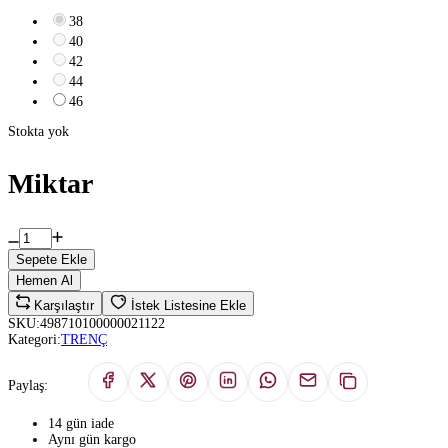
38
40
42
44
46
Stokta yok
Miktar
Sepete Ekle
Hemen Al
Karşılaştır
İstek Listesine Ekle
SKU:
498710100000021122
Kategori:
TRENÇ
Paylaş:
14 gün iade
Aynı gün kargo