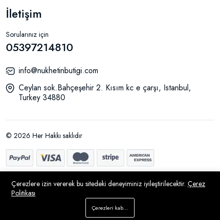
İletişim
Sorularınız için
05397214810
info@nukhetinbutigi.com
Ceylan sok.Bahçeşehir 2. Kısım kc e çarşı, Istanbul,
Turkey 34880
© 2026 Her Hakkı saklıdır
Çerezlere izin vererek bu sitedeki deneyiminiz iyileştirilecektir.
Çerez
Politikası
Sepete Ekle
Çerezleri kabul et
Hemen Al
Mağaza
Ara
İstek Listesi
Hesap
Menü