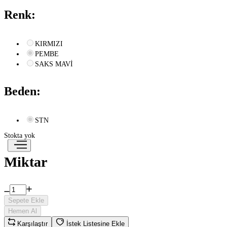
Renk:
KIRMIZI
PEMBE
SAKS MAVİ
Beden:
STN
Stokta yok
Miktar
Sepete Ekle
Hemen Al
Karşılaştır
İstek Listesine Ekle