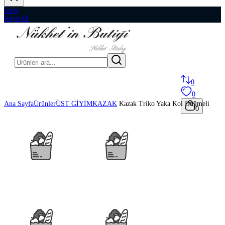
Giriş
Kayıt Ol
0
0
Ana Sayfa
Ürünler
ÜST GİYİM
KAZAK
Kazak Triko Yaka Kol Düğmeli
0