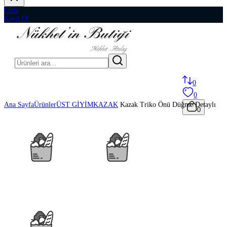
Giriş
Kayıt Ol
0
0
Ana Sayfa
Ürünler
ÜST GİYİM
KAZAK
Kazak Triko Önü Düğme Detaylı
0