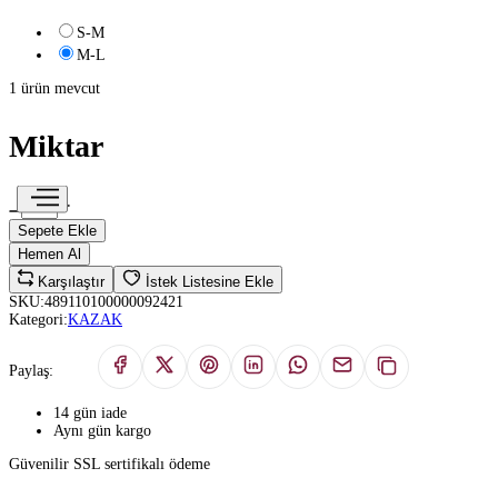
S-M
M-L
1 ürün mevcut
Miktar
Sepete Ekle
Hemen Al
Karşılaştır
İstek Listesine Ekle
SKU:
489110100000092421
Kategori:
KAZAK
Paylaş:
14 gün iade
Aynı gün kargo
Güvenilir SSL sertifikalı ödeme