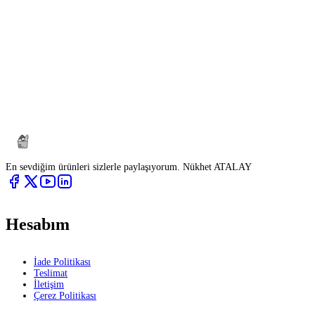
En sevdiğim ürünleri sizlerle paylaşıyorum. Nükhet ATALAY
Hesabım
İade Politikası
Teslimat
İletişim
Çerez Politikası