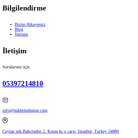
Bilgilendirme
Bizim Hikayemiz
Blog
İletişim
İletişim
Sorularınız için
05397214810
info@nukhetinbutigi.com
Ceylan sok.Bahçeşehir 2. Kısım kc e çarşı, Istanbul, Turkey 34880