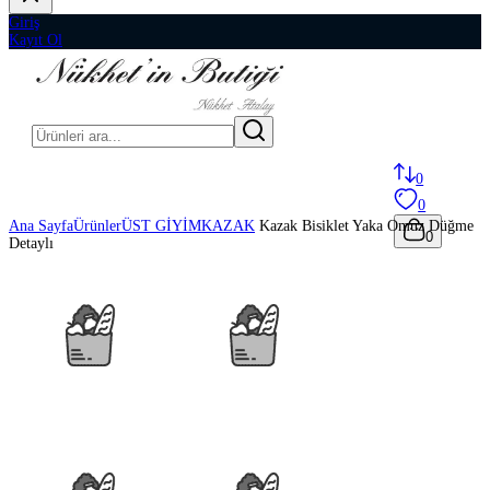
Giriş
Kayıt Ol
0
0
Ana Sayfa
Ürünler
ÜST GİYİM
KAZAK
Kazak Bisiklet Yaka Omuz Düğme
0
Detaylı