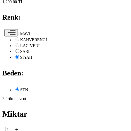
1,200.00 TL
Renk:
MAVİ
KAHVERENGİ
LACİVERT
SARI
SİYAH
Beden:
STN
2 ürün mevcut
Miktar