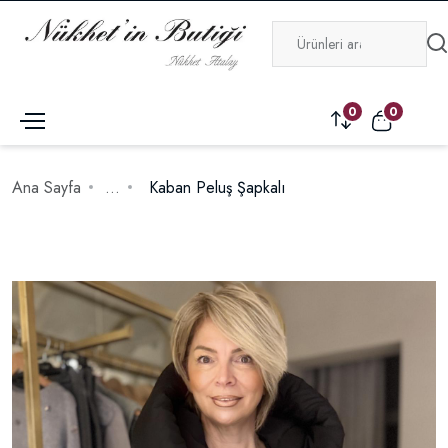
0
0
Ana Sayfa
...
Kaban Peluş Şapkalı