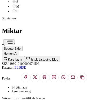
S
M
L
Stokta yok
Miktar
Sepete Ekle
Hemen Al
Karşılaştır
İstek Listesine Ekle
SKU:
496010100000074502
Kategori:
ELBİSE
Paylaş:
14 gün iade
Aynı gün kargo
Güvenilir SSL sertifikalı ödeme