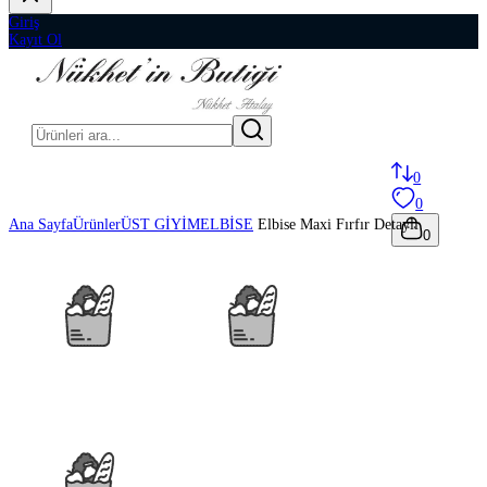
Giriş
Kayıt Ol
0
0
Ana Sayfa
Ürünler
ÜST GİYİM
ELBİSE
Elbise Maxi Fırfır Detaylı
0