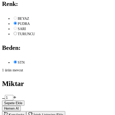
Renk:
BEYAZ
PUDRA
SARI
TURUNCU
Beden:
STN
1 ürün mevcut
Miktar
Sepete Ekle
Hemen Al
Karşılaştır
İstek Listesine Ekle