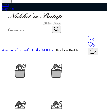
Giriş
Kayıt Ol
0
0
Ana Sayfa
Ürünler
ÜST GİYİM
BLUZ
Bluz İnce Renkli
0